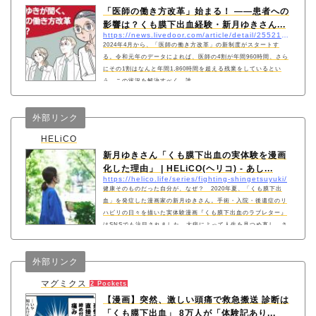
「医師の働き方改革」始まる！ ――患者への
影響は？くも膜下出血経験・新月ゆきさん...
https://news.livedoor.com/article/detail/25521663/
2024年4月から、「医師の働き方改革」の新制度がスタートす
る。令和元年のデータによれば、医師の4割が年間960時間、さら
にその1割はなんと年間1,860時間を超える残業をしているとい
う。この状況を解決すべく、誰
外部リンク
HELiCO
新月ゆきさん「くも膜下出血の実体験を漫画
化した理由」 | HELiCO(ヘリコ) - あし...
https://helico.life/series/fighting-shingetsuyuki/
健康そのものだった自分が、なぜ？ 2020年夏、「くも膜下出
血」を発症した漫画家の新月ゆきさん。手術・入院・後遺症のリ
ハビリの日々を描いた実体験漫画『くも膜下出血のラブレター』
はSNSでも注目されました。大病によって人生を見つめ直し、さ
らにその経験を漫画として表現したことで、新たに見えてきた景
色とは？ 発症から3年目を迎えたいまの心境を、新月さんにうか
外部リンク
がいました。
マグミクス
2 Pockets
【漫画】突然、激しい頭痛で救急搬送 診断は
「くも膜下出血」 8万人が「体験記あり...