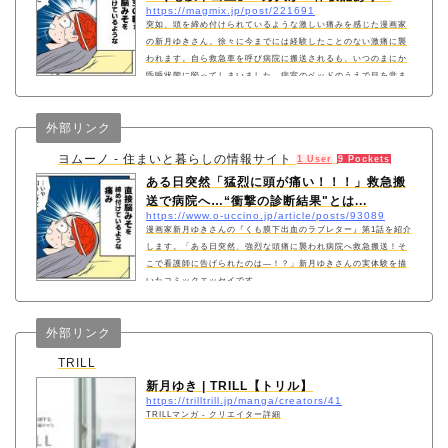
https://magmix.jp/post/221691
突如、頭を締め付けられているような激しい痛みを感じた漫画家
の新月ゆきさん。徐々に今までには経験したことのない激痛に襲
われます。自ら救急車を呼び病院に搬送されるも、いつのまにか
昏睡状態に陥ってしまいました。病室のベッドのうえで目を覚ま
すと、くも膜下出血であると診断されて……。 作者の新月ゆき
さんにお話を聞きました。
外部リンク
ヨムーノ - 住まいと暮らしの情報サイト
1 User
9 Pockets
ある日突然「猛烈に頭が痛い！！！」救急搬
送で病院へ…“衝撃の診断結果"とは...
https://www.o-uccino.jp/article/posts/93089
漫画家新月ゆきさんの『くも膜下出血のラブレター』第1話を紹介
します。「ある日突然、強烈な頭痛に襲われ病院へ救急搬送！そ
こで看護師に告げられたのは―！？」新月ゆきさんの実体験を描
いたコミックエッセイです。
外部リンク
TRILL
新月ゆき | TRILL【トリル】
https://trilltrill.jp/manga/creators/41
TRILLマンガ - クリエイター詳細