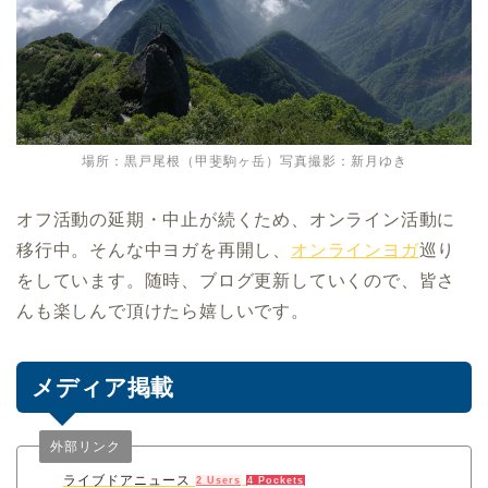
場所：黒戸尾根（甲斐駒ヶ岳）写真撮影：新月ゆき
オフ活動の延期・中止が続くため、オンライン活動に
移行中。そんな中ヨガを再開し、
オンラインヨガ
巡り
をしています。随時、ブログ更新していくので、皆さ
んも楽しんで頂けたら嬉しいです。
メディア掲載
外部リンク
ライブドアニュース
2 Users
4 Pockets