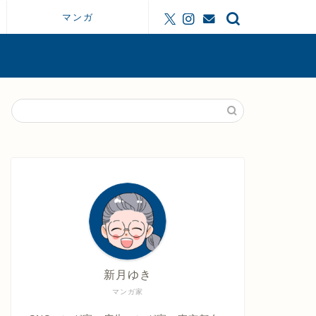
マンガ
新月ゆき
マンガ家