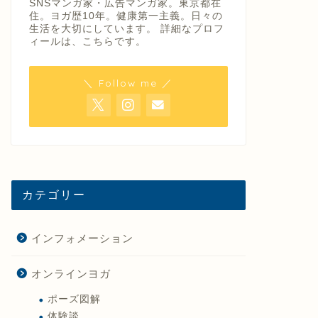
SNSマンガ家・広告マンガ家。東京都在
住。ヨガ歴10年。健康第一主義。日々の
生活を大切にしています。 詳細なプロフ
ィールは、
こちら
です。
＼ Follow me ／
カテゴリー
インフォメーション
オンラインヨガ
ポーズ図解
体験談