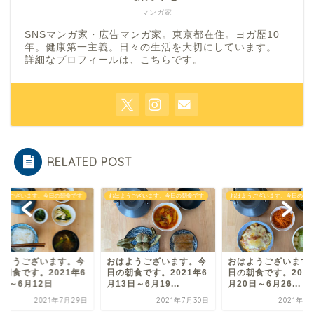
マンガ家
SNSマンガ家・広告マンガ家。東京都在住。ヨガ歴10
年。健康第一主義。日々の生活を大切にしています。
詳細なプロフィールは、
こちら
です。
RELATED POST
ようございます。今日の朝食です
おはようございます。今日の朝食です
おはようございます。今日の朝食
はようございます。今
おはようございます。今
おはようございます
の朝食です。2021年6
日の朝食です。2021年6
日の朝食です。2021
日～6月12日
月13日～6月19...
月20日～6月26...
2021年7月29日
2021年7月30日
2021年7